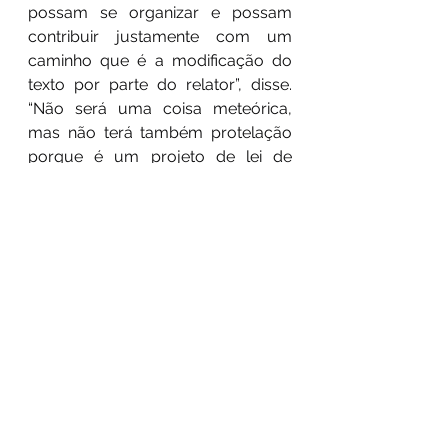
possam se organizar e possam 
contribuir justamente com um 
caminho que é a modificação do 
texto por parte do relator”, disse. 
“Não será uma coisa meteórica, 
mas não terá também protelação 
porque é um projeto de lei de 
maioria simples e terá um trâmite 
adequado na Casa”, afirmou.
Lira disse que deve ter a última 
conversa com Pacheco essa 
semana para começar a tocar as 
mudanças e que pretende entregar 
ainda este ano, a reforma possível. 
“Lógico que há divergências e 
discussões a respeito do texto. 
Agora, o texto foi colocado. O 
governo não concorda com o 