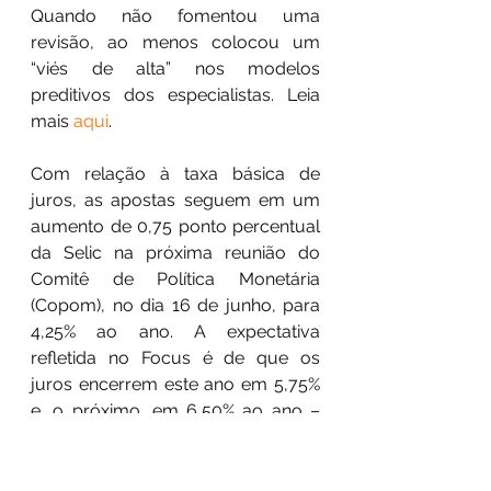
Quando não fomentou uma 
revisão, ao menos colocou um 
“viés de alta” nos modelos 
preditivos dos especialistas. Leia 
mais 
aqui
.
Com relação à taxa básica de 
juros, as apostas seguem em um 
aumento de 0,75 ponto percentual 
da Selic na próxima reunião do 
Comitê de Política Monetária 
(Copom), no dia 16 de junho, para 
4,25% ao ano. A expectativa 
refletida no Focus é de que os 
juros encerrem este ano em 5,75% 
e, o próximo, em 6,50% ao ano – 
sem alterações em relação à 
semana anterior.